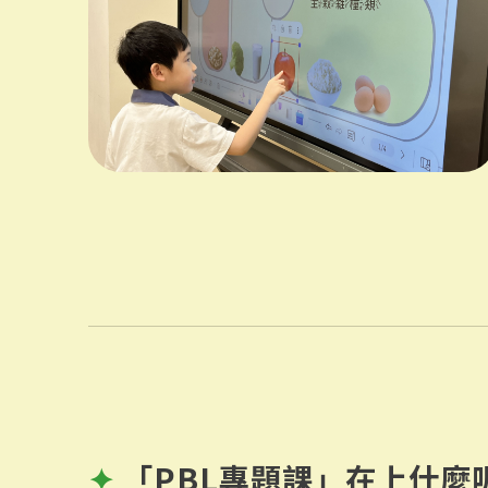
✦
「PBL專題課」在上什麼